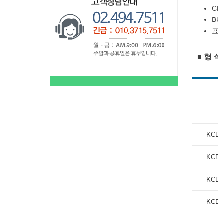
C
B
표
■ 형
KCD
KCD
KCD
KCD