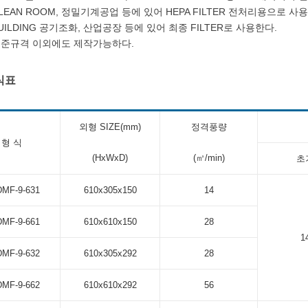
LEAN ROOM, 정밀기계공업 등에 있어 HEPA FILTER 전처리용으로 사
UILDING 공기조화, 산업공장 등에 있어 최종 FILTER로 사용한다.
준규격 이외에도 제작가능하다.
 식표
외형 SIZE(mm)
정격풍량
형 식
(HxWxD)
(㎥/min)
초
MF-9-631
610x305x150
14
MF-9-661
610x610x150
28
1
MF-9-632
610x305x292
28
MF-9-662
610x610x292
56