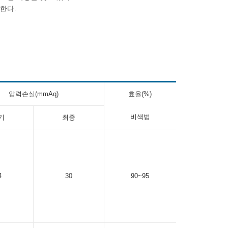
용한다.
압력손실(mmAq)
효율(%)
비색법
기
최종
4
30
90~95